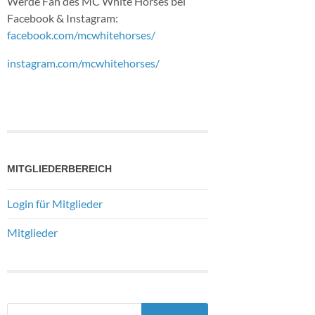
Werde Fan des MC White Horses bei
Facebook & Instagram:
facebook.com/mcwhitehorses/
instagram.com/mcwhitehorses/
MITGLIEDERBEREICH
Login für Mitglieder
Mitglieder
Suchen