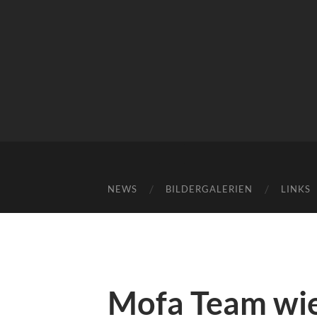
Mobile-
Menü
ein-/ausblenden
NEWS
BILDERGALERIEN
LINKS
Mofa Team wie