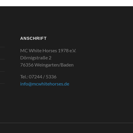
ANSCHRIFT
MC White Horses 1978 e.V.
Dörnigstraße 2
76356 Weingarten/Baden
Tel.: 07244 / 5336
info@mcwhitehorses.de